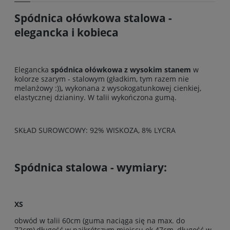
Spódnica ołówkowa stalowa -
elegancka i kobieca
Elegancka
spódnica ołówkowa z wysokim stanem
w
kolorze szarym - stalowym (gładkim, tym razem nie
melanżowy :))
,
wykonana z wysokogatunkowej cienkiej,
elastycznej dzianiny. W talii wykończona gumą.
SKŁAD SUROWCOWY: 92% WISKOZA, 8% LYCRA
Spódnica stalowa - wymiary:
XS
obwód w talii 60cm (guma naciąga się na max. do
72cm),długość w najkrótszym miejscu ok.47cm, długość w