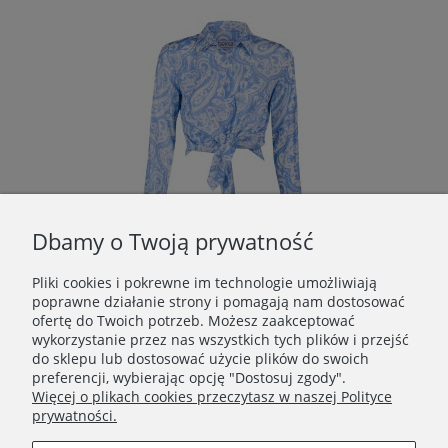
Dbamy o Twoją prywatność
Pliki cookies i pokrewne im technologie umożliwiają
poprawne działanie strony i pomagają nam dostosować
Koszula DYNAMIKA błękitno kremowa paisley
ofertę do Twoich potrzeb. Możesz zaakceptować
199,00 zł
wykorzystanie przez nas wszystkich tych plików i przejść
do sklepu lub dostosować użycie plików do swoich
Do koszyka
preferencji, wybierając opcję "Dostosuj zgody".
Więcej o plikach cookies przeczytasz w naszej Polityce
prywatności.