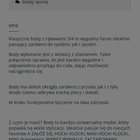
dodaj opinię
OPIS
Klasyczne body z rękawami 3/4 to wygodny fason idealnie
pasujący zarówno do spódnic jak i spodni.
Body wykonane jest z wiskozy z elastanem. Takie
połączenie sprawia, że jest bardzo wygodne i
odpowiednio przylega do ciała, dając możliwość
naciągnięcia się.
Body ma dekolt okrągły zarówno z przodu jak i z tyłu
dzięki czemu odkrywa trochę plecy i dekolt.
W kroku funkcjonalne łączenie na dwa zatrzaski.
Z czym je nosić? Body to bardzo uniwersalny model, który
pozwala na wiele stylizacji. Idealnie pasuje się do naszych
fasonów A ZAŁÓŻ SIĘ, HOCKI KLOCKI, MINI HOCKI KLOCKI,
MINI drapowana, WYPISZ WYMALUJ, ZACZAROWANY