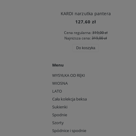
DYNAMIKA esy floresy
KARDI narzutka pantera
75,60 zł
127,60 zł
 regularna:
189,00 zł
Cena regularna:
319,00 zł
iższa cena:
189,00 zł
Najniższa cena:
319,00 zł
Do koszyka
Do koszyka
Menu
WYSYŁKA OD RĘKI
WIOSNA
LATO
Cała kolekcja beksa
Sukienki
Spodnie
Szorty
Spódnice i spodnie