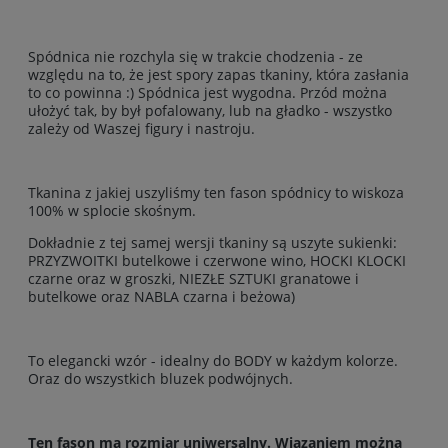
Spódnica nie rozchyla się w trakcie chodzenia - ze
względu na to, że jest spory zapas tkaniny, która zasłania
to co powinna :) Spódnica jest wygodna. Przód można
ułożyć tak, by był pofalowany, lub na gładko - wszystko
zależy od Waszej figury i nastroju.
Tkanina z jakiej uszyliśmy ten fason spódnicy to wiskoza
100% w splocie skośnym.
Dokładnie z tej samej wersji tkaniny są uszyte sukienki:
PRZYZWOITKI butelkowe i czerwone wino, HOCKI KLOCKI
czarne oraz w groszki, NIEZŁE SZTUKI granatowe i
butelkowe oraz NABLA czarna i beżowa)
To elegancki wzór - idealny do BODY w każdym kolorze.
Oraz do wszystkich bluzek podwójnych.
Ten fason ma rozmiar uniwersalny. Wiązaniem można