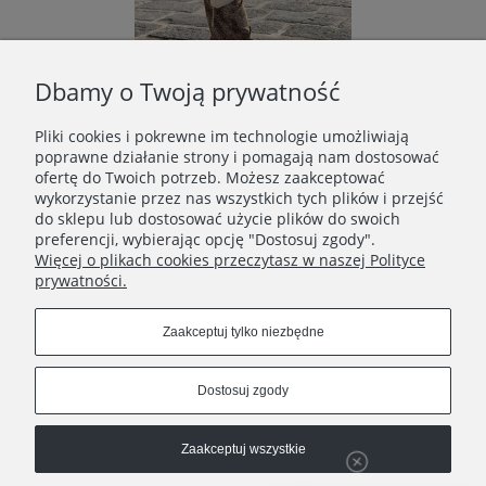
Dbamy o Twoją prywatność
Spodnie DYNAMIKA pantera - outlet
Pliki cookies i pokrewne im technologie umożliwiają
129,00 zł
poprawne działanie strony i pomagają nam dostosować
ofertę do Twoich potrzeb. Możesz zaakceptować
Cena regularna:
wykorzystanie przez nas wszystkich tych plików i przejść
269,00 zł
do sklepu lub dostosować użycie plików do swoich
Najniższa cena:
269,00 zł
preferencji, wybierając opcję "Dostosuj zgody".
Więcej o plikach cookies przeczytasz w naszej Polityce
Do koszyka
prywatności.
Zaakceptuj tylko niezbędne
POMOC I INFORMACJE
Dostosuj zgody
INFORMACJE O ZAMÓWIENIU
Zaakceptuj wszystkie
O NAS