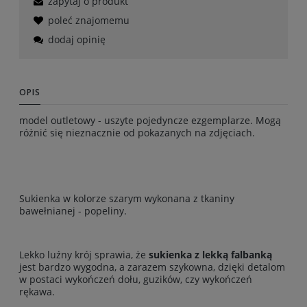
zapytaj o produkt
poleć znajomemu
dodaj opinię
OPIS
model outletowy - uszyte pojedyncze ezgemplarze. Mogą
różnić się nieznacznie od pokazanych na zdjęciach.
Sukienka w kolorze szarym wykonana z tkaniny
bawełnianej - popeliny.
Lekko luźny krój sprawia, że
sukienka z lekką falbanką
jest bardzo wygodna, a zarazem szykowna, dzięki detalom
w postaci wykończeń dołu, guzików, czy wykończeń
rękawa.