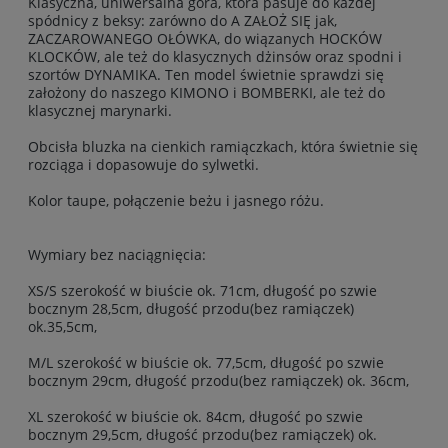
Klasyczna, uniwersalna góra, która pasuje do każdej
spódnicy z beksy: zarówno do A ZAŁOŻ SIĘ jak,
ZACZAROWANEGO OŁÓWKA, do wiązanych HOCKÓW
KLOCKÓW, ale też do klasycznych dżinsów oraz spodni i
szortów DYNAMIKA. Ten model świetnie sprawdzi się
założony do naszego KIMONO i BOMBERKI, ale też do
klasycznej marynarki.
Obcisła bluzka na cienkich ramiączkach, która świetnie się
rozciąga i dopasowuje do sylwetki.
Kolor taupe, połączenie beżu i jasnego różu.
Wymiary bez naciągnięcia:
XS/S szerokość w biuście ok. 71cm, długość po szwie
bocznym 28,5cm, długość przodu(bez ramiączek)
ok.35,5cm,
M/L szerokość w biuście ok. 77,5cm, długość po szwie
bocznym 29cm, długość przodu(bez ramiączek) ok. 36cm,
XL szerokość w biuście ok. 84cm, długość po szwie
bocznym 29,5cm, długość przodu(bez ramiączek) ok.