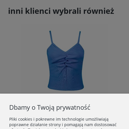
inni klienci wybrali również
Dbamy o Twoją prywatność
TOP atramentowy
Pliki cookies i pokrewne im technologie umożliwiają
59,60 zł
poprawne działanie strony i pomagają nam dostosować