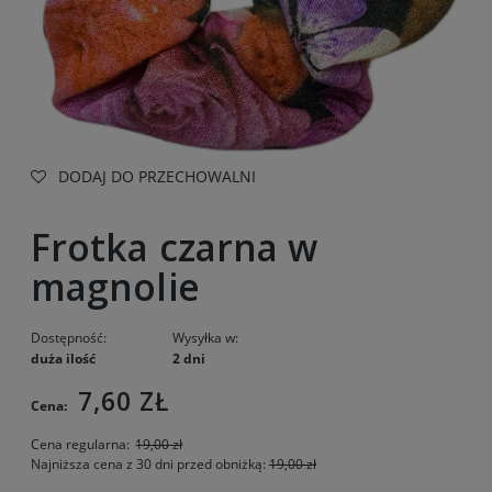
DODAJ DO PRZECHOWALNI
Frotka czarna w
magnolie
Dostępność:
Wysyłka w:
duża ilość
2 dni
7,60 ZŁ
Cena:
Cena regularna:
19,00 zł
Najniższa cena z 30 dni przed obniżką:
19,00 zł