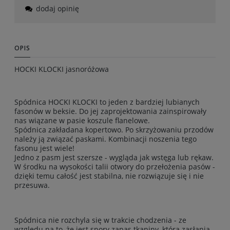
dodaj opinię
OPIS
HOCKI KLOCKI jasnoróżowa
Spódnica HOCKI KLOCKI to jeden z bardziej lubianych
fasonów w beksie. Do jej zaprojektowania zainspirowały
nas wiązane w pasie koszule flanelowe.
Spódnica zakładana kopertowo. Po skrzyżowaniu przodów
należy ją związać paskami. Kombinacji noszenia tego
fasonu jest wiele!
Jedno z pasm jest szersze - wygląda jak wstęga lub rękaw.
W środku na wysokości talii otwory do przełożenia pasów -
dzięki temu całość jest stabilna, nie rozwiązuje się i nie
przesuwa.
Spódnica nie rozchyla się w trakcie chodzenia - ze
względu na to, że jest spory zapas tkaniny, która zasłania