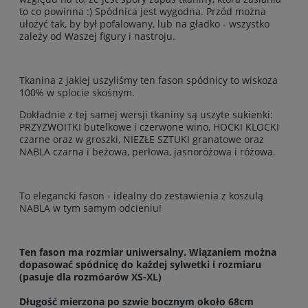
to co powinna :) Spódnica jest wygodna. Przód można
ułożyć tak, by był pofalowany, lub na gładko - wszystko
zależy od Waszej figury i nastroju.
Tkanina z jakiej uszyliśmy ten fason spódnicy to wiskoza
100% w splocie skośnym.
Dokładnie z tej samej wersji tkaniny są uszyte sukienki:
PRZYZWOITKI butelkowe i czerwone wino, HOCKI KLOCKI
czarne oraz w groszki, NIEZŁE SZTUKI granatowe oraz
NABLA czarna i beżowa, perłowa, jasnoróżowa i różowa.
To elegancki fason - idealny do zestawienia z koszulą
NABLA w tym samym odcieniu!
Ten fason ma rozmiar uniwersalny. Wiązaniem można
dopasować spódnicę do każdej sylwetki i rozmiaru
(pasuje dla rozmóarów XS-XL)
Długość mierzona po szwie bocznym około 68cm