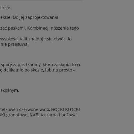
ercie.
ksie. Do jej zaprojektowania
zać paskami. Kombinacji noszenia tego
ysokości talii znajduje się otwór do
i nie przesuwa.
 spory zapas tkaniny, która zasłania to co
 delikatnie po skosie, lub na prosto -
e skośnym.
butelkowe i czerwone wino, HOCKI KLOCKI
UKI granatowe, NABLA czarna i beżowa,