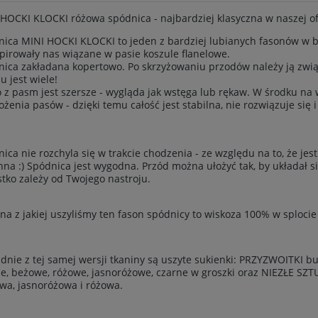
HOCKI KLOCKI różowa spódnica - najbardziej klasyczna w naszej of
ica MINI HOCKI KLOCKI to jeden z bardziej lubianych fasonów w be
pirowały nas wiązane w pasie koszule flanelowe.
ica zakładana kopertowo. Po skrzyżowaniu przodów należy ją zwią
u jest wiele!
 z pasm jest szersze - wygląda jak wstęga lub rękaw. W środku na w
ożenia pasów - dzięki temu całość jest stabilna, nie rozwiązuje się 
ica nie rozchyla się w trakcie chodzenia - ze względu na to, że jest
na :) Spódnica jest wygodna. Przód można ułożyć tak, by układał się
tko zależy od Twojego nastroju.
na z jakiej uszyliśmy ten fason spódnicy to wiskoza 100% w sploci
dnie z tej samej wersji tkaniny są uszyte sukienki: PRZYZWOITKI 
e, beżowe, różowe, jasnoróżowe, czarne w groszki oraz NIEZŁE SZT
wa, jasnoróżowa i różowa.