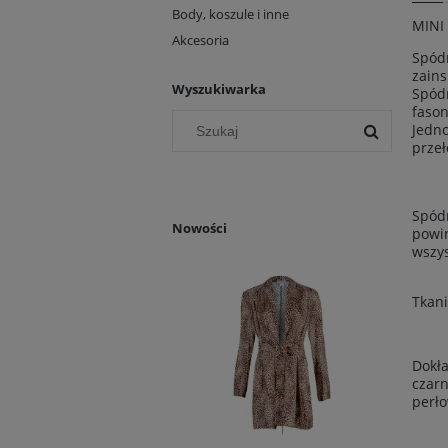
Body, koszule i inne
MINI 
Akcesoria
Spódn
zains
Wyszukiwarka
Spódn
fason
Jedno
przeł
Spódn
Nowości
powin
wszys
Tkani
Dokła
czarn
perło