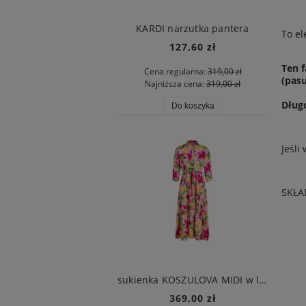
KARDI narzutka pantera
To el
127,60 zł
Ten 
Cena regularna:
319,00 zł
(pas
Najniższa cena:
319,00 zł
Dług
Do koszyka
Jeśli
SKŁA
sukienka KOSZULOVA MIDI w lilie
369,00 zł