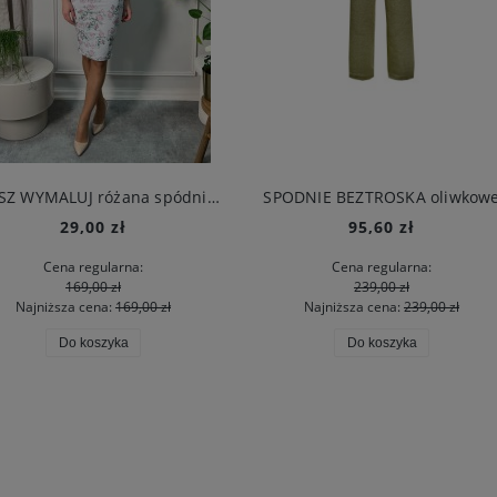
WYPISZ WYMALUJ różana spódnica - outlet
SPODNIE BEZTROSKA oliwkow
29,00 zł
95,60 zł
Cena regularna:
Cena regularna:
169,00 zł
239,00 zł
Najniższa cena:
169,00 zł
Najniższa cena:
239,00 zł
Do koszyka
Do koszyka