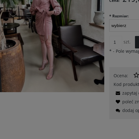
Cena:
Frotka w czerwone kwiaty na białym tle
BODY cynamonowe okrągłe dekolty
*
Rozmiar:
7,60 zł
67,60 zł
Cena regularna:
19,00 zł
Cena regularna:
169,00 zł
Najniższa cena:
19,00 zł
Najniższa cena:
169,00 zł
szt.
*
- Pole wyma
Do koszyka
Do koszyka
Ocena:
Kod produkt
zapytaj
poleć 
dodaj o