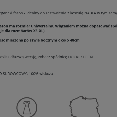
egancki fason - idealny do zestawienia z koszulą NABLA w tym sam
fason ma rozmiar uniwersalny. Wiązaniem można dopasować spód
uje dla rozmóarów XS-XL)
ość mierzona po szwie bocznym około 48cm
 wolisz dłuższą wersję, zobacz spódnicę HOCKI KLOCKI.
D SUROWCOWY: 100% wiskoza