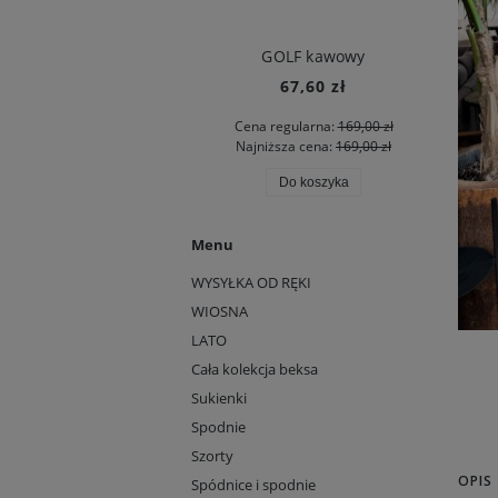
GOLF kawowy
PRZYZWOITKA sukienka butelkowa
67,60 zł
119,60 zł
 regularna:
169,00 zł
Cena regularna:
299,00 zł
iższa cena:
169,00 zł
Najniższa cena:
299,00 zł
Do koszyka
Do koszyka
Menu
WYSYŁKA OD RĘKI
WIOSNA
LATO
Cała kolekcja beksa
Sukienki
Spodnie
Szorty
OPIS
Spódnice i spodnie