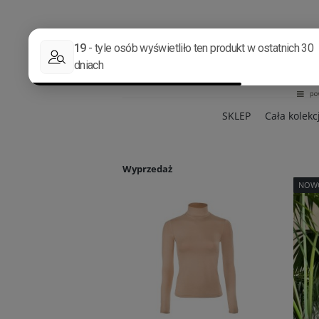
SKLEP
Cała kolekc
Wyprzedaż
NOW