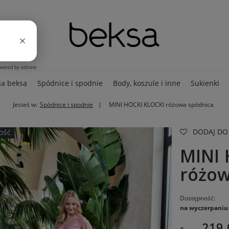
ja beksa
Spódnice i spodnie
Body, koszule i inne
Sukienki
Jesteś w:
Spódnice i spodnie
MINI HOCKI KLOCKI różowa spódnica
DODAJ DO
OŚĆ
MINI 
różow
Dostępność:
na wyczerpaniu
219,