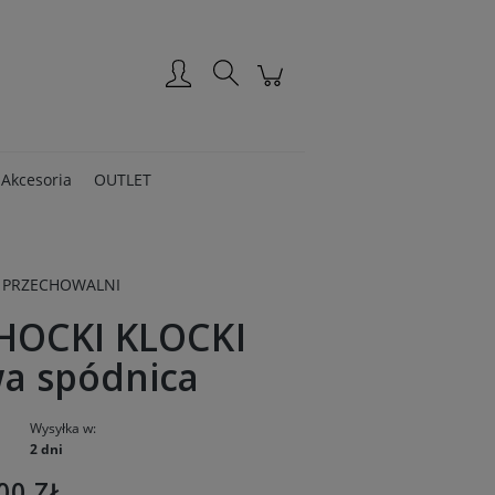
Zarejestruj się
Zaloguj się
Akcesoria
OUTLET
 PRZECHOWALNI
HOCKI KLOCKI
a spódnica
Wysyłka w:
2 dni
00 ZŁ