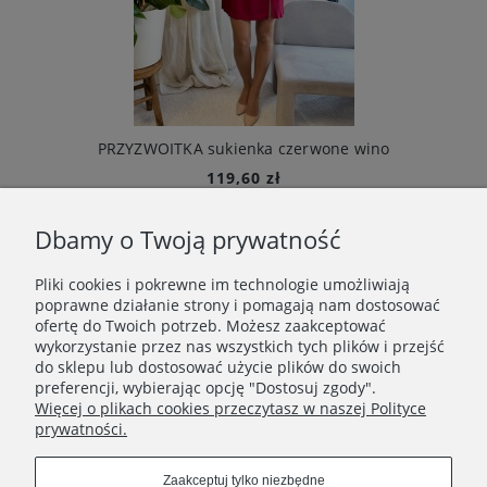
PRZYZWOITKA sukienka czerwone wino
119,60 zł
Cena regularna:
Dbamy o Twoją prywatność
299,00 zł
Najniższa cena:
299,00 zł
Pliki cookies i pokrewne im technologie umożliwiają
Do koszyka
poprawne działanie strony i pomagają nam dostosować
ofertę do Twoich potrzeb. Możesz zaakceptować
wykorzystanie przez nas wszystkich tych plików i przejść
do sklepu lub dostosować użycie plików do swoich
POMOC I INFORMACJE
preferencji, wybierając opcję "Dostosuj zgody".
Więcej o plikach cookies przeczytasz w naszej Polityce
prywatności.
INFORMACJE O ZAMÓWIENIU
Zaakceptuj tylko niezbędne