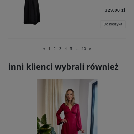
329,00 zł
Do koszyka
«
1
2
3
4
5
...
10
»
inni klienci wybrali również