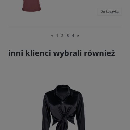
Do koszyka
«
1
2
3
4
»
inni klienci wybrali również