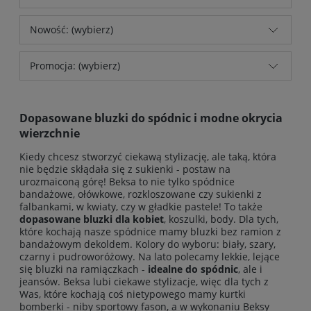
Nowość: (wybierz)
Promocja: (wybierz)
Dopasowane bluzki do spódnic i modne okrycia
wierzchnie
Kiedy chcesz stworzyć ciekawą stylizację, ale taką, która
nie będzie skłądała się z sukienki - postaw na
urozmaiconą górę! Beksa to nie tylko
spódnice
bandażowe
, ołówkowe, rozkloszowane czy sukienki z
falbankami, w kwiaty, czy w gładkie pastele! To także
dopasowane bluzki dla kobiet
, koszulki, body. Dla tych,
które kochają nasze spódnice mamy bluzki bez ramion z
bandażowym dekoldem. Kolory do wyboru: biały, szary,
czarny i pudroworóżowy. Na lato polecamy lekkie, lejące
się bluzki na ramiączkach -
idealne do spódnic
, ale i
jeansów. Beksa lubi ciekawe stylizacje, więc dla tych z
Was, które kochają coś nietypowego mamy kurtki
bomberki - niby sportowy fason, a w wykonaniu Beksy