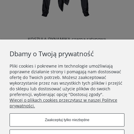
KOSZULA DYNAMIKA czarna satynowa
269,00 zł
Dbamy o Twoją prywatność
Do koszyka
Pliki cookies i pokrewne im technologie umożliwiają
poprawne działanie strony i pomagają nam dostosować
ofertę do Twoich potrzeb. Możesz zaakceptować
wykorzystanie przez nas wszystkich tych plików i przejść
do sklepu lub dostosować użycie plików do swoich
POMOC I INFORMACJE
preferencji, wybierając opcję "Dostosuj zgody".
Więcej o plikach cookies przeczytasz w naszej Polityce
prywatności.
INFORMACJE O ZAMÓWIENIU
Zaakceptuj tylko niezbędne
O NAS