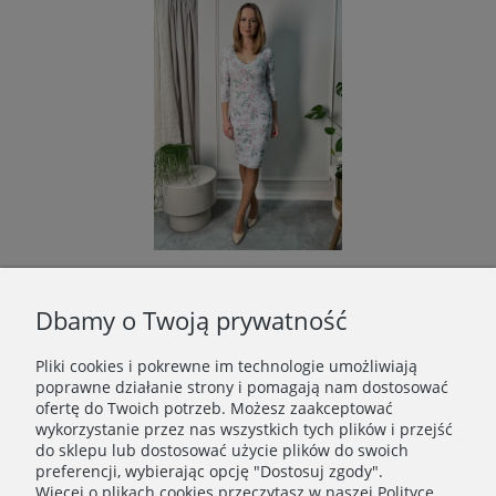
WYPISZ WYMALUJ różana spódnica - outlet
Dbamy o Twoją prywatność
29,00 zł
Pliki cookies i pokrewne im technologie umożliwiają
Cena regularna:
169,00 zł
poprawne działanie strony i pomagają nam dostosować
Najniższa cena:
169,00 zł
ofertę do Twoich potrzeb. Możesz zaakceptować
wykorzystanie przez nas wszystkich tych plików i przejść
Do koszyka
do sklepu lub dostosować użycie plików do swoich
preferencji, wybierając opcję "Dostosuj zgody".
Więcej o plikach cookies przeczytasz w naszej Polityce