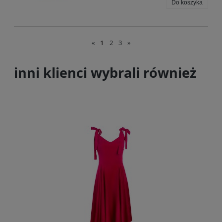
Do koszyka
«
1
2
3
»
inni klienci wybrali również