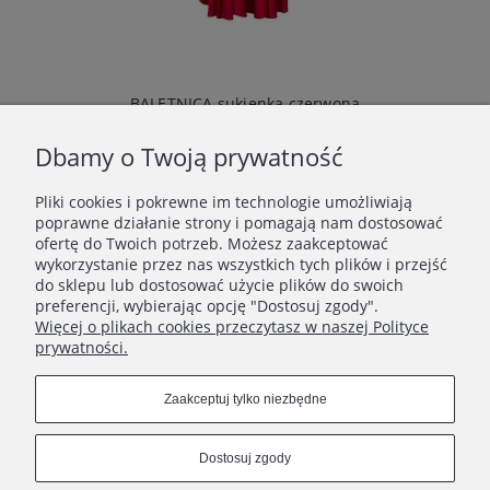
BALETNICA sukienka czerwona
369,00 zł
Dbamy o Twoją prywatność
Do koszyka
Pliki cookies i pokrewne im technologie umożliwiają
poprawne działanie strony i pomagają nam dostosować
ofertę do Twoich potrzeb. Możesz zaakceptować
wykorzystanie przez nas wszystkich tych plików i przejść
do sklepu lub dostosować użycie plików do swoich
POMOC I INFORMACJE
preferencji, wybierając opcję "Dostosuj zgody".
Więcej o plikach cookies przeczytasz w naszej Polityce
prywatności.
INFORMACJE O ZAMÓWIENIU
Zaakceptuj tylko niezbędne
O NAS
Dostosuj zgody
Connect with us