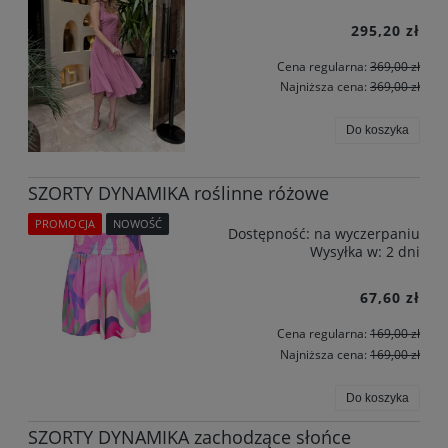
295,20 zł
Cena regularna:
369,00 zł
Najniższa cena:
369,00 zł
Do koszyka
SZORTY DYNAMIKA roślinne różowe
PROMOCJA
NOWOŚĆ
Dostępność:
na wyczerpaniu
Wysyłka w:
2 dni
67,60 zł
Cena regularna:
169,00 zł
Najniższa cena:
169,00 zł
Do koszyka
SZORTY DYNAMIKA zachodzące słońce